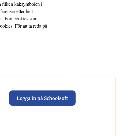
å fliken kaksymbolen i
erenser eller helt
 ta bort cookies som
okies. För att ta reda på
Logga in på Schoolsoft