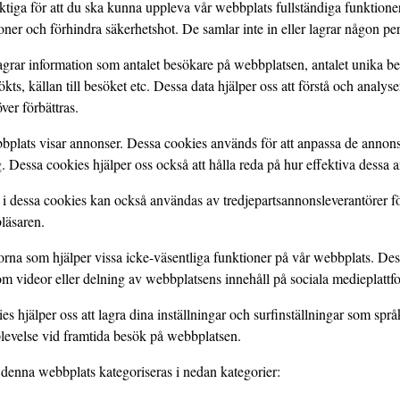
ktiga för att du ska kunna uppleva vår webbplats fullständiga funktioner. 
ner och förhindra säkerhetshot. De samlar inte in eller lagrar någon per
lagrar information som antalet besökare på webbplatsen, antalet unika be
ts, källan till besöket etc. Dessa data hjälper oss att förstå och analy
ver förbättras.
plats visar annonser. Dessa cookies används för att anpassa de annonse
g. Dessa cookies hjälper oss också att hålla reda på hur effektiva dessa
i dessa cookies kan också användas av tredjepartsannonsleverantörer fö
läsaren.
orna som hjälper vissa icke-väsentliga funktioner på vår webbplats. Des
m videor eller delning av webbplatsens innehåll på sociala medieplattf
es hjälper oss att lagra dina inställningar och surfinställningar som språk
plevelse vid framtida besök på webbplatsen.
enna webbplats kategoriseras i nedan kategorier: