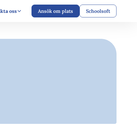
kta oss
Ansök om plats
Schoolsoft