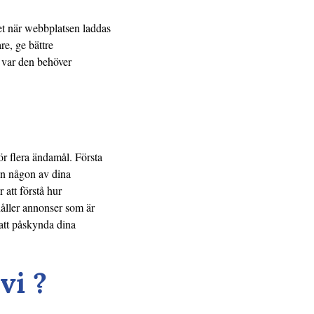
het när webbplatsen laddas
re, ge bättre
 var den behöver
ör flera ändamål. Första
 in någon av dina
 att förstå hur
håller annonser som är
 att påskynda dina
vi ?